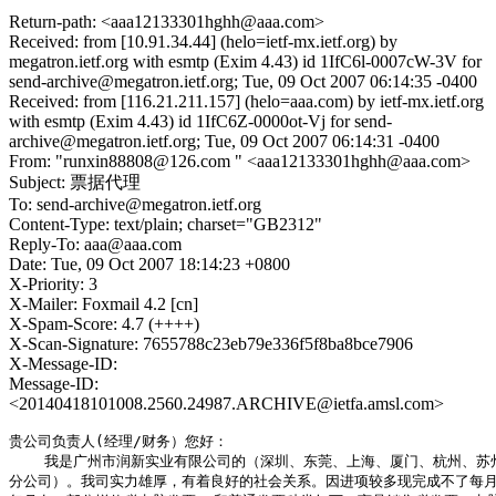
Return-path: <aaa12133301hghh@aaa.com>
Received: from [10.91.34.44] (helo=ietf-mx.ietf.org) by
megatron.ietf.org with esmtp (Exim 4.43) id 1IfC6l-0007cW-3V for
send-archive@megatron.ietf.org; Tue, 09 Oct 2007 06:14:35 -0400
Received: from [116.21.211.157] (helo=aaa.com) by ietf-mx.ietf.org
with esmtp (Exim 4.43) id 1IfC6Z-0000ot-Vj for send-
archive@megatron.ietf.org; Tue, 09 Oct 2007 06:14:31 -0400
From: "runxin88808@126.com " <aaa12133301hghh@aaa.com>
Subject: 票据代理
To: send-archive@megatron.ietf.org
Content-Type: text/plain; charset="GB2312"
Reply-To: aaa@aaa.com
Date: Tue, 09 Oct 2007 18:14:23 +0800
X-Priority: 3
X-Mailer: Foxmail 4.2 [cn]
X-Spam-Score: 4.7 (++++)
X-Scan-Signature: 7655788c23eb79e336f5f8ba8bce7906
X-Message-ID:
Message-ID:
<20140418101008.2560.24987.ARCHIVE@ietfa.amsl.com>
贵公司负责人(经理/财务）您好：

    我是广州市润新实业有限公司的（深圳、东莞、上海、厦门、杭州、苏州
分公司）。我司实力雄厚，有着良好的社会关系。因进项较多现完成不了每月