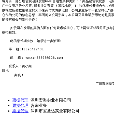
每月有一部分增值税电脑发票6%和普通发票种类如下：商品销售税发票，电脑
广告发票租赁业发票,服务业发票等 (国税地税）1-2%优惠代开或合作，点数
以根据所做数量额度的大小来商讨优惠的点数，公司成立多年一直坚持以“诚信
心作为公司的核心思想、牢固树立公司形象，本公司郑重承诺所用绝对是真票
能够有机会与贵司合作！

    如贵司在发票的真伪方面有任何疑虑或担心，可上网查证或我司直接与贵
抵扣核对。 

    此信息长期有效，如须进一步洽商: 

　　手  机:13826412431

    邮  箱：runxin88808@126.com 

　　联系人：黄小姐

顺祝

      商祺！ 

　　　　　　　　　　　　　　  　　　　　　　　　　　　　广州市润新实
票据代理
深圳宏海实业有限公司
票据代理
咨询业务
票据代理
深圳市宝圣达实业有限公司