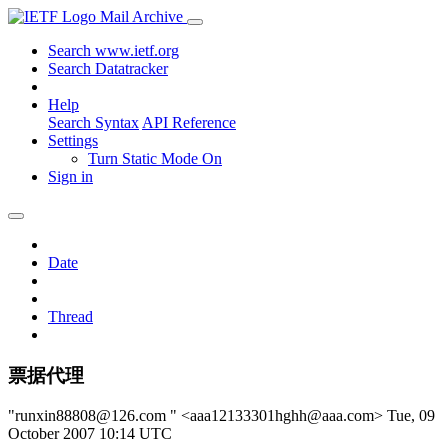
Mail Archive
Search www.ietf.org
Search Datatracker
Help
Search Syntax
API Reference
Settings
Turn Static Mode On
Sign in
Date
Thread
票据代理
"runxin88808@126.com " <aaa12133301hghh@aaa.com>
Tue, 09
October 2007 10:14 UTC