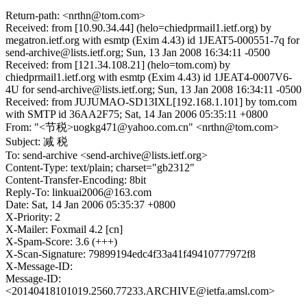
Return-path: <nrthn@tom.com>
Received: from [10.90.34.44] (helo=chiedprmail1.ietf.org) by
megatron.ietf.org with esmtp (Exim 4.43) id 1JEAT5-000551-7q for
send-archive@lists.ietf.org; Sun, 13 Jan 2008 16:34:11 -0500
Received: from [121.34.108.21] (helo=tom.com) by
chiedprmail1.ietf.org with esmtp (Exim 4.43) id 1JEAT4-0007V6-
4U for send-archive@lists.ietf.org; Sun, 13 Jan 2008 16:34:11 -0500
Received: from JUJUMAO-SD13IXL[192.168.1.101] by tom.com
with SMTP id 36AA2F75; Sat, 14 Jan 2006 05:35:11 +0800
From: "<节税>uogkg471@yahoo.com.cn" <nrthn@tom.com>
Subject: 减 税
To: send-archive <send-archive@lists.ietf.org>
Content-Type: text/plain; charset="gb2312"
Content-Transfer-Encoding: 8bit
Reply-To: linkuai2006@163.com
Date: Sat, 14 Jan 2006 05:35:37 +0800
X-Priority: 2
X-Mailer: Foxmail 4.2 [cn]
X-Spam-Score: 3.6 (+++)
X-Scan-Signature: 79899194edc4f33a41f49410777972f8
X-Message-ID:
Message-ID:
<20140418101019.2560.77233.ARCHIVE@ietfa.amsl.com>