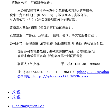
     尊敬的公司、厂家财务你好：

        本公司我司可从业务关系中为你提供各种税/票等服务。

    税率一定比别人低（0.5%-1%），诚信为本，真诚合作。

    可为贵公司（厂）代开全国各地部分下例税/票：

    普通票为商品/销售（包含所有行业的商品）。

    及建筑业、广告业、运输业、 信息、咨询、等其它服务行业 。  

    公司承诺：受理谨慎 成功收费 保证随时查询 验证 先验证后付款。 

        如贵公司在税务低扣，做帐或进销存方面 如需用到的话，

        欢迎来电或留言咨询.我们会在第一时间回复您

        联系人：许文祥           手　机: 135 381 99800

        业 务QQ：546843050   E - MALL： 
gdongxu2007@yaho
公司网址：http://gdszxuwx123.3653h.com
减 税
减 税
Hide Navigation Bar