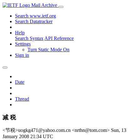
Mail Archive
Search www.ietf.org
Search Datatracker
Help
Search Syntax
API Reference
Settings
Turn Static Mode On
Sign in
Date
Thread
减 税
<节税>uogkg471@yahoo.com.cn <nrthn@tom.com>
Sun, 13
January 2008 21:34 UTC