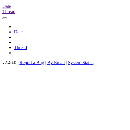
Date
Thread
Date
Thread
v2.46.0 |
Report a Bug
|
By Email
|
System Status