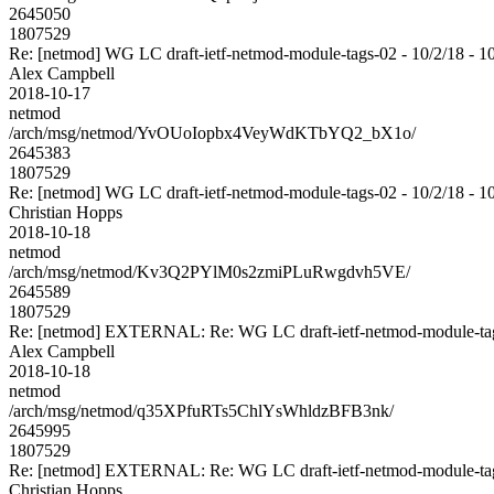
2645050
1807529
Re: [netmod] WG LC draft-ietf-netmod-module-tags-02 - 10/2/18 - 1
Alex Campbell
2018-10-17
netmod
/arch/msg/netmod/YvOUoIopbx4VeyWdKTbYQ2_bX1o/
2645383
1807529
Re: [netmod] WG LC draft-ietf-netmod-module-tags-02 - 10/2/18 - 1
Christian Hopps
2018-10-18
netmod
/arch/msg/netmod/Kv3Q2PYlM0s2zmiPLuRwgdvh5VE/
2645589
1807529
Re: [netmod] EXTERNAL: Re: WG LC draft-ietf-netmod-module-tags
Alex Campbell
2018-10-18
netmod
/arch/msg/netmod/q35XPfuRTs5ChlYsWhldzBFB3nk/
2645995
1807529
Re: [netmod] EXTERNAL: Re: WG LC draft-ietf-netmod-module-tags
Christian Hopps