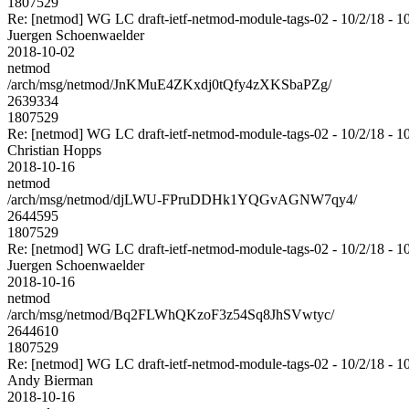
1807529
Re: [netmod] WG LC draft-ietf-netmod-module-tags-02 - 10/2/18 - 1
Juergen Schoenwaelder
2018-10-02
netmod
/arch/msg/netmod/JnKMuE4ZKxdj0tQfy4zXKSbaPZg/
2639334
1807529
Re: [netmod] WG LC draft-ietf-netmod-module-tags-02 - 10/2/18 - 1
Christian Hopps
2018-10-16
netmod
/arch/msg/netmod/djLWU-FPruDDHk1YQGvAGNW7qy4/
2644595
1807529
Re: [netmod] WG LC draft-ietf-netmod-module-tags-02 - 10/2/18 - 1
Juergen Schoenwaelder
2018-10-16
netmod
/arch/msg/netmod/Bq2FLWhQKzoF3z54Sq8JhSVwtyc/
2644610
1807529
Re: [netmod] WG LC draft-ietf-netmod-module-tags-02 - 10/2/18 - 1
Andy Bierman
2018-10-16