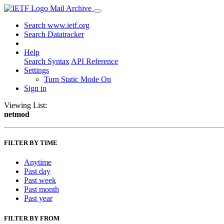
Mail Archive
Search www.ietf.org
Search Datatracker
Help
Search Syntax
API Reference
Settings
Turn Static Mode On
Sign in
Viewing List:
netmod
FILTER BY TIME
Anytime
Past day
Past week
Past month
Past year
FILTER BY FROM