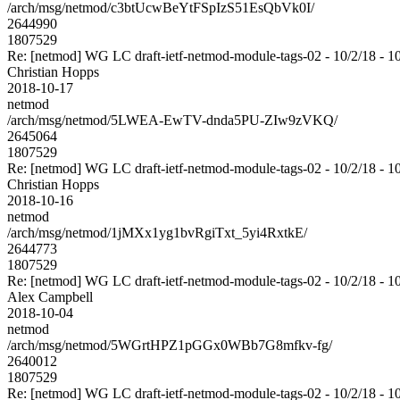
/arch/msg/netmod/c3btUcwBeYtFSpIzS51EsQbVk0I/
2644990
1807529
Re: [netmod] WG LC draft-ietf-netmod-module-tags-02 - 10/2/18 - 1
Christian Hopps
2018-10-17
netmod
/arch/msg/netmod/5LWEA-EwTV-dnda5PU-ZIw9zVKQ/
2645064
1807529
Re: [netmod] WG LC draft-ietf-netmod-module-tags-02 - 10/2/18 - 1
Christian Hopps
2018-10-16
netmod
/arch/msg/netmod/1jMXx1yg1bvRgiTxt_5yi4RxtkE/
2644773
1807529
Re: [netmod] WG LC draft-ietf-netmod-module-tags-02 - 10/2/18 - 1
Alex Campbell
2018-10-04
netmod
/arch/msg/netmod/5WGrtHPZ1pGGx0WBb7G8mfkv-fg/
2640012
1807529
Re: [netmod] WG LC draft-ietf-netmod-module-tags-02 - 10/2/18 - 1