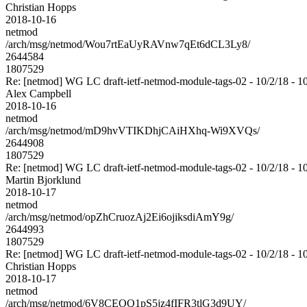
Christian Hopps
2018-10-16
netmod
/arch/msg/netmod/Wou7rtEaUyRAVnw7qEt6dCL3Ly8/
2644584
1807529
Re: [netmod] WG LC draft-ietf-netmod-module-tags-02 - 10/2/18 - 1
Alex Campbell
2018-10-16
netmod
/arch/msg/netmod/mD9hvVTIKDhjCAiHXhq-Wi9XVQs/
2644908
1807529
Re: [netmod] WG LC draft-ietf-netmod-module-tags-02 - 10/2/18 - 1
Martin Bjorklund
2018-10-17
netmod
/arch/msg/netmod/opZhCruozAj2Ei6ojiksdiAmY9g/
2644993
1807529
Re: [netmod] WG LC draft-ietf-netmod-module-tags-02 - 10/2/18 - 1
Christian Hopps
2018-10-17
netmod
/arch/msg/netmod/6V8CEOQ1pS5jz4fIFR3tlG3d9UY/