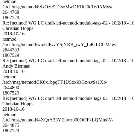
netmod
/arch/msg/netmod/8SxOztATGsoMwDFTiG0eT69AMxs/
2644768
1807529
Re: [netmod] WG LC draft-ietf-netmod-module-tags-02 - 10/2/18 - 1
Christian Hopps
2018-10-16
netmod
/arch/msg/netmod/wo2CEzzYSjYRB_iwY_L4GLCCMaw/
2644783
1807529
Re: [netmod] WG LC draft-ietf-netmod-module-tags-02 - 10/2/18 - 1
Andy Bierman
2018-10-16
netmod
/arch/msg/netmod/3K0x1bpqTF1USoxlQGz-zv9a1Xo/
2644800
1807529
Re: [netmod] WG LC draft-ietf-netmod-module-tags-02 - 10/2/18 - 1
Christian Hopps
2018-10-16
netmod
/arch/msg/netmod/l4XQrA33YEljwzp90OOFxLQMm8Y/
2644875
1807529