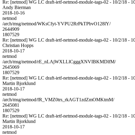
Re: [netmod] WG LC draft-ietf-netmod-module-tags-02 - 10/2/18 - 1
Andy Bierman
2018-10-16
netmod
/arch/msg/netmod/WKsCfyt-YVPU2RrPkTPbvO128lY/
2644909
1807529
Re: [netmod] WG LC draft-ietf-netmod-module-tags-02 - 10/2/18 - 1
Christian Hopps
2018-10-17
netmod
/arch/msg/netmod/rE_nLAjWXLLlCgggXNVIBKMDlfM/
2645069
1807529
Re: [netmod] WG LC draft-ietf-netmod-module-tags-02 - 10/2/18 - 1
Martin Bjorklund
2018-10-17
netmod
/arch/msg/netmod/fR_VMZ0trs_rkAGT1zdZmOMKtmM/
2645081
1807529
Re: [netmod] WG LC draft-ietf-netmod-module-tags-02 - 10/2/18 - 1
Martin Bjorklund
2018-10-17
netmod