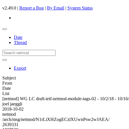
v2.49.0 |
Report a Bug
|
By Email
|
System Status
Date
Thread
Export
Subject
From
Date
List
[netmod] WG LC draft-ietf-netmod-module-tags-02 - 10/2/18 - 10/16
joel jaeggli
2018-10-02
netmod
/arch/msg/netmod/N1rLiXHZogECzlXUwnPsw2wJAEA/
2639331